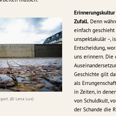
Erinnerungskultur 
Zufall.
Denn währe
einfach geschieht 
unspektakulär –, i
Entscheidung, wor
uns erinnern. Die
Auseinandersetzu
Geschichte gilt da
als Errungenschaf
in Zeiten, in dene
gart. (© Lena Lux)
von Schuldkult, 
der Schande die Re