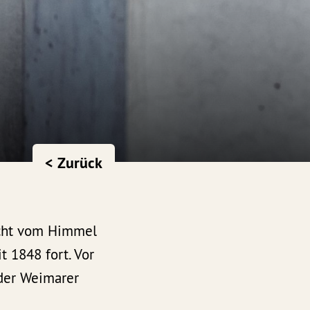
< Zurück
icht vom Himmel
t 1848 fort. Vor
 der Weimarer