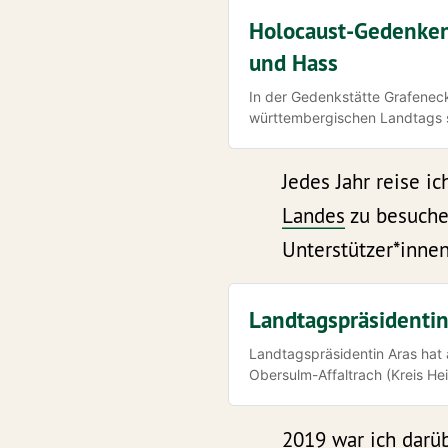
Holocaust-Gedenken
und Hass
In der Gedenkstätte Grafenec
württembergischen Landtags st
erinnerte.
Jedes Jahr reise 
Landes
zu besuche
Unterstützer*inne
Landtagspräsidenti
Landtagspräsidentin Aras hat
Obersulm-Affaltrach (Kreis Hei
Gedenkstätte und die Arbeit de
2019 war ich darüb