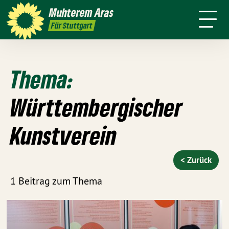
mich
Stadt
Amt
Muhterem
Aras
Presse
Kontakt
Live
4 für
Für Stuttgart
Stuttgart
Thema:
Württembergischer
Kunstverein
< Zurück
1 Beitrag zum Thema