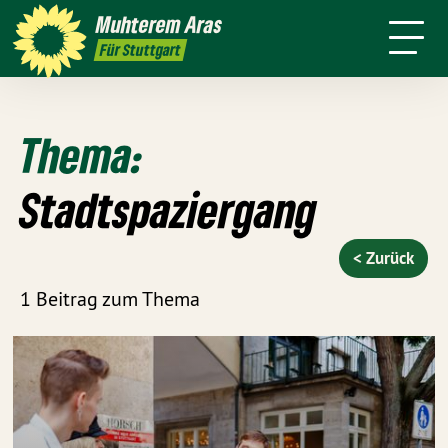
mich
Stadt
Amt
Muhterem
Aras
Presse
Kontakt
Live
4 für
Für Stuttgart
Stuttgart
Thema:
Stadtspaziergang
< Zurück
1 Beitrag zum Thema