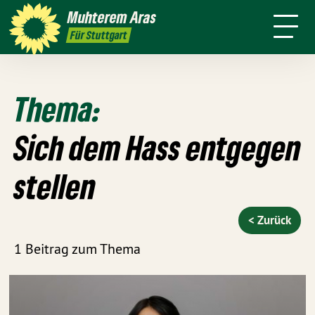
mich
Stadt
Amt
Muhterem
Aras
Presse
Kontakt
Live
4 für
Für Stuttgart
Stuttgart
Thema:
Sich dem Hass entgegen
stellen
< Zurück
1 Beitrag zum Thema