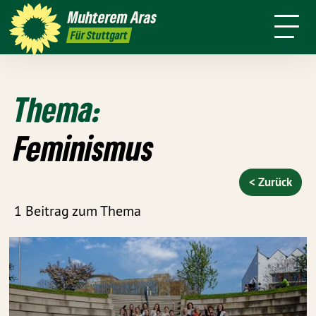
mich
Stadt
Amt
Muhterem
Aras
Presse
Kontakt
Live
4 für
Für Stuttgart
Stuttgart
Thema:
Feminismus
< Zurück
1 Beitrag zum Thema