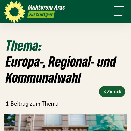
mich
Stadt
Amt
Muhterem
Aras
Presse
Kontakt
Live
4 für
Für Stuttgart
Stuttgart
Thema:
Europa-, Regional- und
Kommunalwahl
< Zurück
1 Beitrag zum Thema