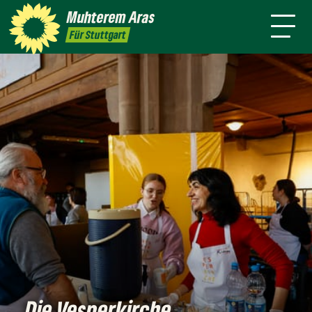
mich
Stadt
Amt
Muhterem
Aras
Presse
Kontakt
Live
4 für
Für Stuttgart
Stuttgart
Die Vesperkirche