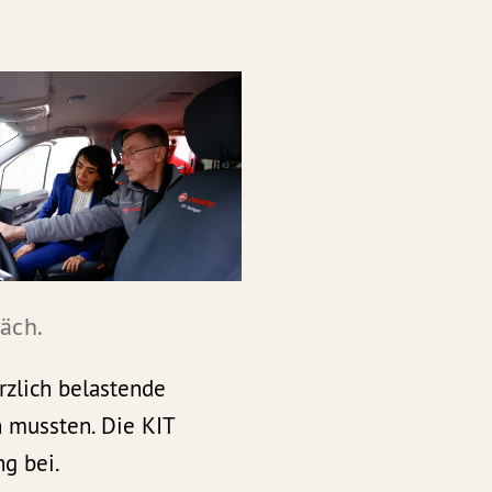
räch.
ürzlich belastende
n mussten. Die KIT
g bei.