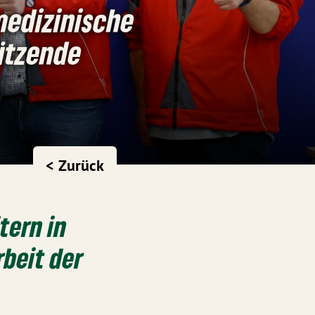
 medizinische
ützende
< Zurück
tern in
rbeit der