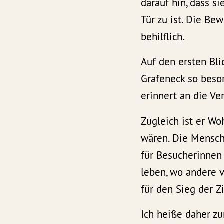
darauf hin, dass s
Tür zu ist. Die B
behilflich.
Auf den ersten Blic
Grafeneck so beson
erinnert an die V
Zugleich ist er W
wären. Die Mensche
für Besucherinnen 
leben, wo andere v
für den Sieg der Z
Ich heiße daher z