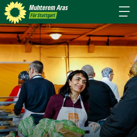
mich
Stadt
Amt
Muhterem
Aras
Presse
Kontakt
Live
4 für
Für Stuttgart
Stuttgart